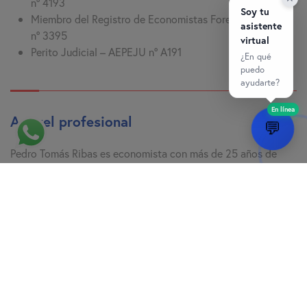
nº 4193
Soy tu
Miembro del Registro de Economistas Forenses (REFOR)
asistente
nº 3395
virtual
Perito Judicial – AEPEJU nº A191
¿En qué
puedo
ayudarte?
En línea
A nivel profesional
💬
Pedro Tomás Ribas es economista con más de 25 años de
experiencia en asesoramiento fiscal, contable y empresarial.
Su trayectoria se ha desarrollado entre el despacho
profesional y la creación de proyectos empresariales
vinculados al turismo, la innovación y el comercio
internacional. Está especializado en fiscalidad avanzada,
transformación digital, análisis forense y dirección financiera.
A lo largo de su carrera ha asesorado a empresas de sectores
estratégicos en Baleares, diseñando estructuras fiscales