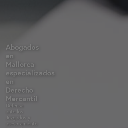
Abogados
en
Mallorca
especializados
en
Derecho
Mercantil
Defensa
ante los
Juzgados y
asesoramiento